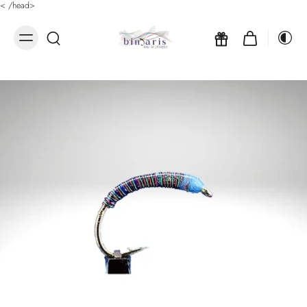
<
/head>