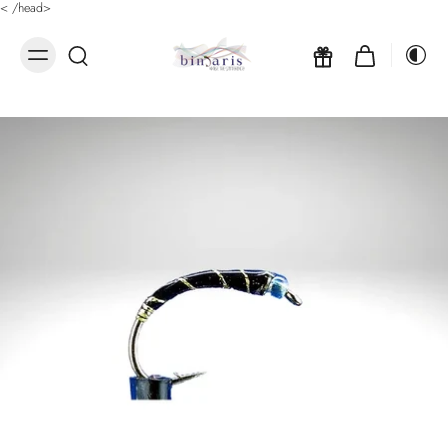
<
/head>