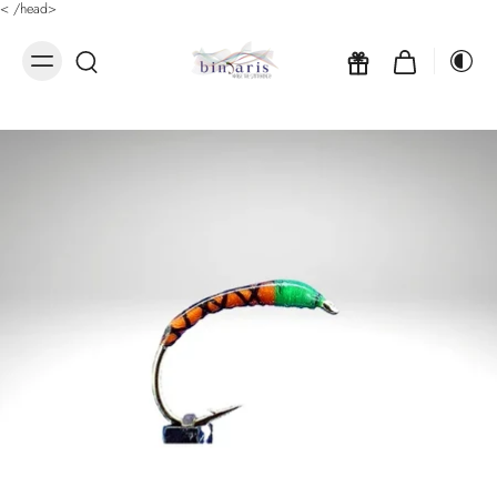
<
/head>