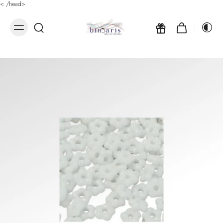
<
/head>