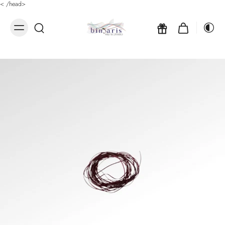
<
/head>