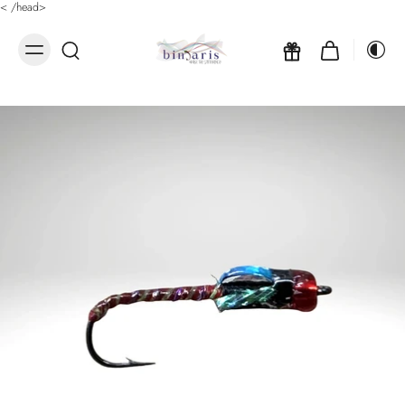
<
/head>