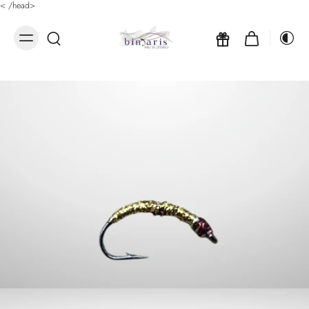
<
/head>