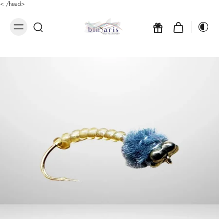
<
/head>