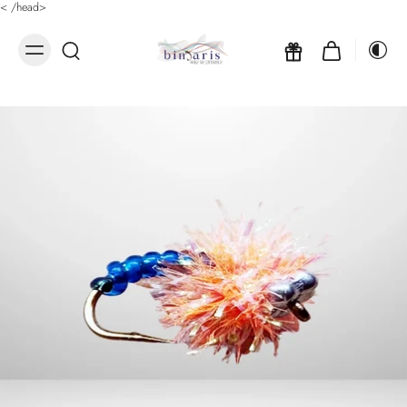
<
/head>