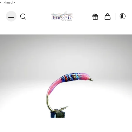
<
/head>