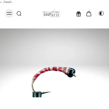
<
/head>