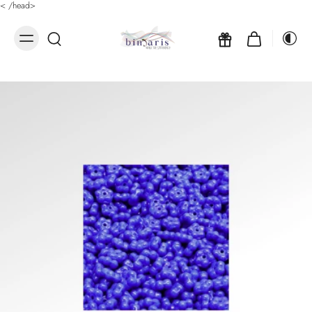
<
/head>