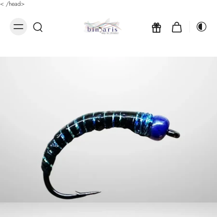
<
/head>