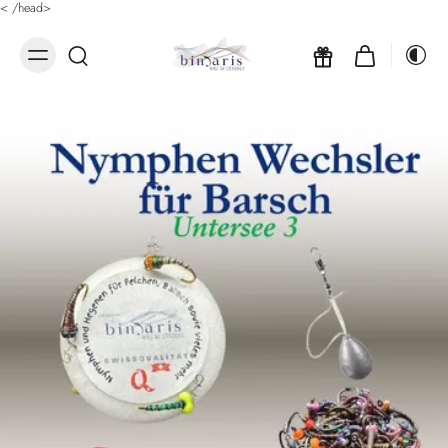
<
/head>