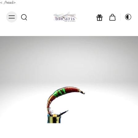
<
/head>